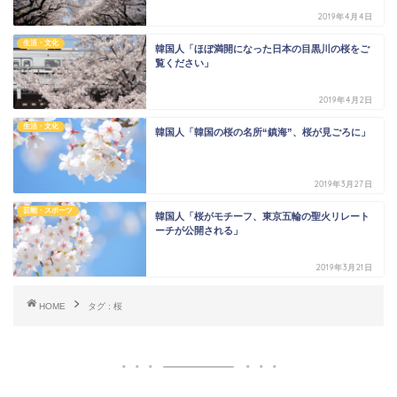
2019年4月4日
生活・文化
韓国人「ほぼ満開になった日本の目黒川の桜をご
覧ください」
2019年4月2日
生活・文化
韓国人「韓国の桜の名所“鎮海”、桜が見ごろに」
2019年3月27日
芸能・スポーツ
韓国人「桜がモチーフ、東京五輪の聖火リレート
ーチが公開される」
2019年3月21日
HOME
タグ : 桜