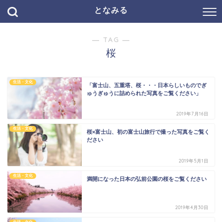
となみる
― TAG ―
桜
生活・文化
「富士山、五重塔、桜・・・日本らしいものでぎ
ゅうぎゅうに詰められた写真をご覧ください」
2019年7月16日
生活・文化
桜×富士山、初の富士山旅行で撮った写真をご覧く
ださい
2019年5月1日
生活・文化
満開になった日本の弘前公園の桜をご覧ください
2019年4月30日