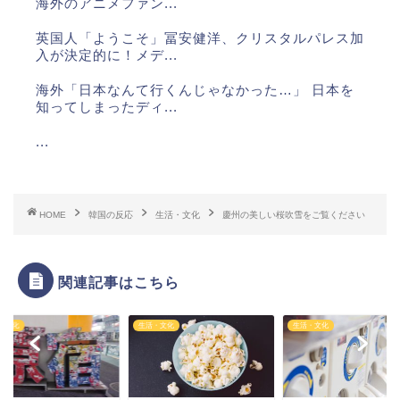
海外のアニメファン...
英国人「ようこそ」冨安健洋、クリスタルパレス加
入が決定的に！メデ...
海外「日本なんて行くんじゃなかった…」 日本を
知ってしまったディ...
...
...
...
HOME
韓国の反応
生活・文化
慶州の美しい桜吹雪をご覧ください
...
関連記事はこちら
・文化
生活・文化
生活・文化
Powered by livedoor 相互RSS