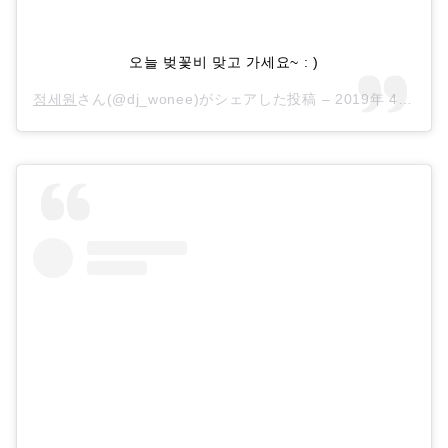
오늘 벚꽃비 맞고 가세요~ : )
정세원
さん(@dj_wonee)がシェアした投稿 –
2019年 4月月4日午前12時23分PDT