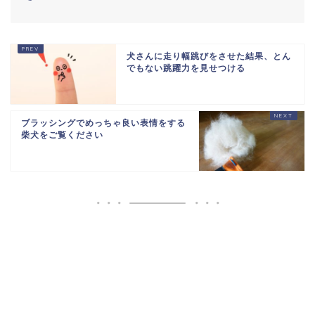
海外「世界で日本を死守するぞ！」 日本の消防
署を訪れたちびっ子集...
犬さんに走り幅跳びをさせた結果、とん
海外「日本がキラキラして見える…」 日本の街
でもない跳躍力を見せつける
頭インタビューに登場...
765471651721971844
ブラッシングでめっちゃ良い表情をする
柴犬をご覧ください
Powered by livedoor 相互RSS