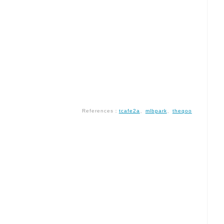
References：
tcafe2a
、
mlbpark
、
theqoo