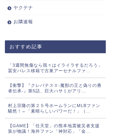
ヤクテナ
お隣速報
おすすめ記事
「3週間無傷なら我々はイライラするだろう」
冨安パレス移籍で古巣アーセナルファ...
【衝撃】『クレバテスⅡ-魔獣の王と偽りの勇
者伝承-』第5話、巨大ハサミがアリ...
村上宗隆の第２５号ホームランにMLBファン
騒然！←「素晴らしいパワーだ！」（...
【GAME】「任天堂」の熊本地震被災者支援
策が物議！海外ファン「神対応」「金...