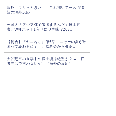
海外「ウルっときた…」これ描いて死ね 第6
話の海外反応
外国人「アジア杯で優勝するんだ」日本代
表、W杯ポット1入りに現実味!?203...
【賛否】『ヤニねこ』第6話「ニャーの夏が始
まって終わるにゃ」、飲み会から失踪...
大谷翔平の今季中の投手復帰絶望か？←「打
者専念で構わないぞ」（海外の反応）
海外「選手の反発が楽しみ」モウリーニョが
レアル・に導入した新ルール（海外の反...
【尊すぎ】『きみが死ぬまで恋をしたい』第5
話、おそろいのドレスと地下書庫での...