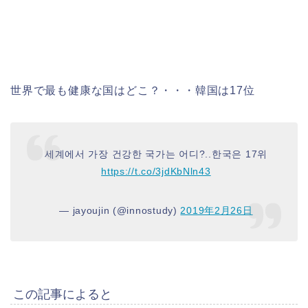
世界で最も健康な国はどこ？・・・韓国は17位
세계에서 가장 건강한 국가는 어디?..한국은 17위
https://t.co/3jdKbNln43
— jayoujin (@innostudy)
2019年2月26日
この記事によると