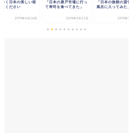
りゆく日本の美しい桜
「日本の唐戸市場に行っ
「日本の旅館の貸切
ご覧ください
て寿司を食べてきた」
風呂に入ってみた」
2019年4月24日
2019年5月22日
2019年5