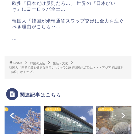
欧州「日本だけ反則だろ…」 世界の『日本びい
き』にヨーロッパ全土...
韓国人「韓国が米韓通貨スワップ交渉に全力を注ぐ
べき理由がこちら‥...
...
...
...
HOME
韓国の反応
生活・文化
韓国人「世界で最も健康な国ランキング2019で韓国が17位に・・・アジアでは日本
（4位）がトップ」
...
関連記事はこちら
Powered by livedoor 相互RSS
・文化
生活・文化
生活・文化