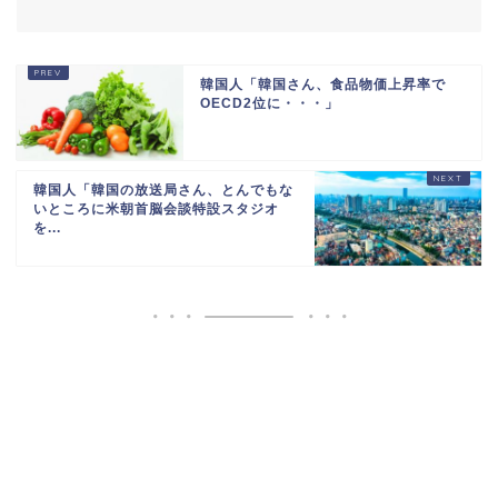
海外「世界で日本を死守するぞ！」 日本の消防
署を訪れたちびっ子集...
韓国人「韓国さん、食品物価上昇率で
海外「日本がキラキラして見える…」 日本の街
OECD2位に・・・」
頭インタビューに登場...
765471651721971844
韓国人「韓国の放送局さん、とんでもな
いところに米朝首脳会談特設スタジオ
を...
Powered by livedoor 相互RSS