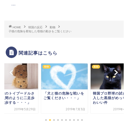
...
...
...
HOME
韓国の反応
動物
子猫の危険を察知した母猫の動きをご覧ください
...
関連記事はこちら
動物
動物
Powered by livedoor 相互RSS
日本のトイプードルさ
「犬と猫の危険な戦いを
韓国プロ野球の試合
、人間のように二足歩
ご覧ください・・・」
入した黒猫がめっち
で散歩する・・・」
わいい件
2019年5月29日
2019年7月3日
2019年4