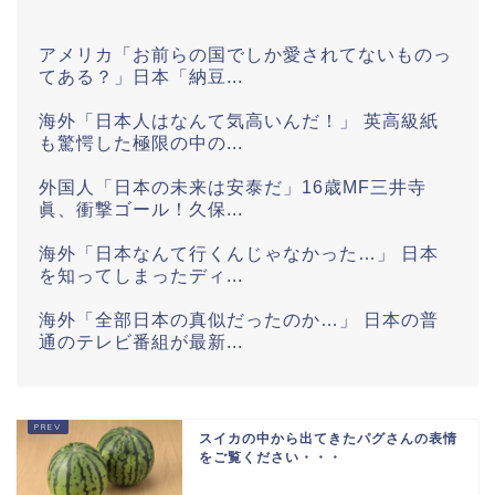
アメリカ「お前らの国でしか愛されてないものっ
てある？」日本「納豆...
海外「日本人はなんて気高いんだ！」 英高級紙
も驚愕した極限の中の...
外国人「日本の未来は安泰だ」16歳MF三井寺
眞、衝撃ゴール！久保...
海外「日本なんて行くんじゃなかった…」 日本
を知ってしまったディ...
海外「全部日本の真似だったのか…」 日本の普
通のテレビ番組が最新...
欧州「日本だけ反則だろ…」 世界の『日本びい
き』にヨーロッパ全土...
スイカの中から出てきたパグさんの表情
海外「世界で日本を死守するぞ！」 日本の消防
をご覧ください・・・
署を訪れたちびっ子集...