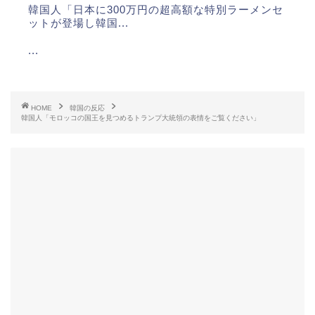
韓国人「日本に300万円の超高額な特別ラーメンセ
ットが登場し韓国...
...
...
...
HOME
韓国の反応
韓国人「モロッコの国王を見つめるトランプ大統領の表情をご覧ください」
...
Powered by livedoor 相互RSS