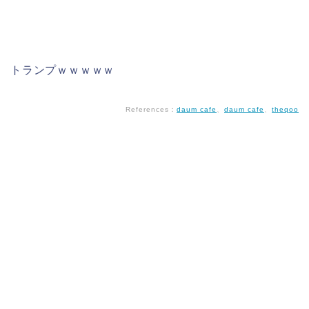
トランプｗｗｗｗｗ
References：
daum cafe
、
daum cafe
、
theqoo