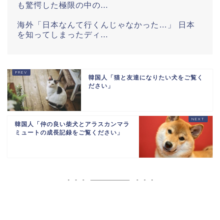
も驚愕した極限の中の...
海外「日本なんて行くんじゃなかった…」 日本
を知ってしまったディ...
海外「全部日本の真似だったのか…」 日本の普
通のテレビ番組が最新...
韓国人「猫と友達になりたい犬をご覧く
欧州「日本だけ反則だろ…」 世界の『日本びい
ださい」
き』にヨーロッパ全土...
765471651721971844
韓国人「仲の良い柴犬とアラスカンマラ
ミュートの成長記録をご覧ください」
Powered by livedoor 相互RSS