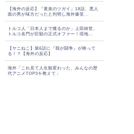
【海外の反応】『黄泉のツガイ』18話、悪人
面の男が味方だったと判明し海外爆笑...
トルコ人「日本人まで獲るのか」上田綺世、
トルコ名門が巨額の正式オファー！現地...
【ヤニねこ】第6話に『我が闘争』が映って
る！？【海外の反応】
海外「これ見て人生観変わった、みんなの歴
代アニメTOP3を教えて」
海外「神アニメだわ」2026年夏アニメ海外人
気ランキング（5週目）
佐々木朗希のグローブの大きさがやっぱりお
かしいとMLBファン騒然！←「どんど...