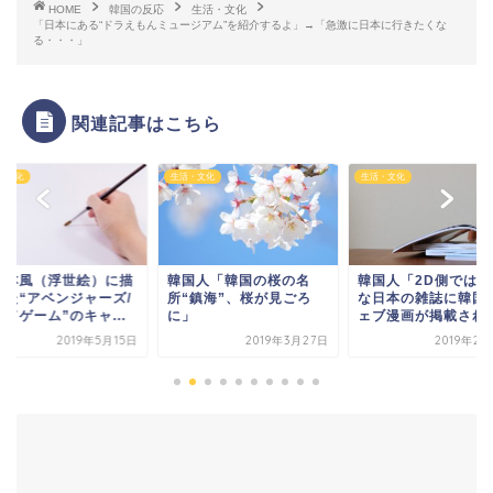
...
HOME
韓国の反応
生活・文化
「日本にある“ドラえもんミュージアム”を紹介するよ」→「急激に日本に行きたくな
る・・・」
...
関連記事はこちら
Powered by livedoor 相互RSS
・文化
生活・文化
生活・文化
日本風（浮世絵）に描
韓国人「韓国の桜の名
韓国人「2D側では有
れた“アベンジャーズ/
所“鎮海”、桜が見ごろ
な日本の雑誌に韓国
ドゲーム”のキャ...
に」
ェブ漫画が掲載され
2019年5月15日
2019年3月27日
2019年2