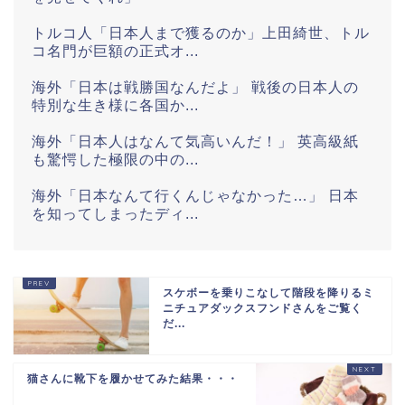
トルコ人「日本人まで獲るのか」上田綺世、トル
コ名門が巨額の正式オ...
海外「日本は戦勝国なんだよ」 戦後の日本人の
特別な生き様に各国か...
海外「日本人はなんて気高いんだ！」 英高級紙
も驚愕した極限の中の...
海外「日本なんて行くんじゃなかった…」 日本
を知ってしまったディ...
海外「全部日本の真似だったのか…」 日本の普
通のテレビ番組が最新...
スケボーを乗りこなして階段を降りるミ
欧州「日本だけ反則だろ…」 世界の『日本びい
ニチュアダックスフンドさんをご覧く
き』にヨーロッパ全土...
だ...
765471651721971844
猫さんに靴下を履かせてみた結果・・・