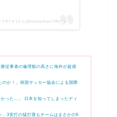
ヤンチャな豆柴 豆千代くんの日常です(ᵔᴥᵔ)さん(@mamechiyo728)がシェアした投稿
–
2019年 7
医療従事者の倫理観の高さに海外が超感
したのか！」韓国サッカー協会による国際
かった…」 日本を知ってしまったディ
ラン、3安打の猛打賞もチームはまさかの6