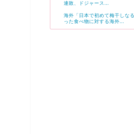
連敗、ドジャース...
海外「日本で初めて梅干しな
った食べ物に対する海外...
Powered by livedoor 相互RSS