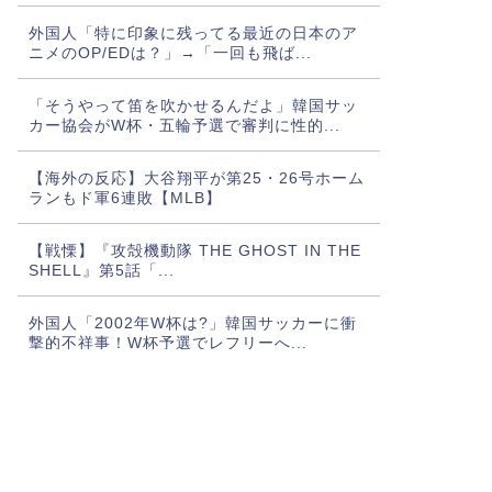
外国人「特に印象に残ってる最近の日本のア
ニメのOP/EDは？」→「一回も飛ば...
月月4日午後3時46分PDT
「そうやって笛を吹かせるんだよ」韓国サッ
カー協会がW杯・五輪予選で審判に性的...
【海外の反応】大谷翔平が第25・26号ホーム
ランもド軍6連敗【MLB】
【戦慄】『攻殻機動隊 THE GHOST IN THE
SHELL』第5話「...
外国人「2002年W杯は?」韓国サッカーに衝
撃的不祥事！W杯予選でレフリーへ...
【ヤニねこ】このアニメどう思う？【海外の
反応】
【海外の反応】正反対な君と僕2期 5話：西か
ら告白いくとは、ようやった！