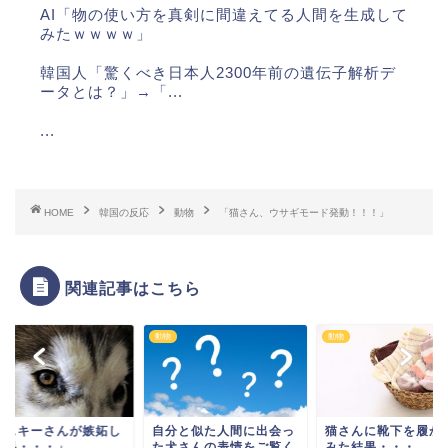
AI「物の使い方を真剣に間違えてる人間を生成して
みたｗｗｗｗ」
韓国人「驚くべき日本人2300年前の遺伝子解析デ
ータとは？」→「...
...
...
...
HOME
韓国の反応
動物
「猫さん、ウサギモード発動！！！」
...
関連記事はこちら
動物
動物
Powered by livedoor 相互RSS
ハスキーさんが嫉妬し
自分と似た人間に出会っ
猫さんに靴下を履か
結果・・・」
た犬さんの表情をご覧く
みた結果・・・