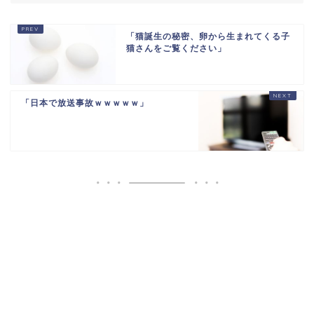
海外「日本がキラキラして見える…」 日本の街
頭インタビューに登場...
「猫誕生の秘密、卵から生まれてくる子
海外「二度と日本を離れたくない」 熊本で震度7
猫さんをご覧ください」
を体験したドイツ人...
765471651721971844
「日本で放送事故ｗｗｗｗｗ」
Powered by livedoor 相互RSS