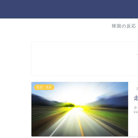
韓国の反応
生活・文化
タ
vi