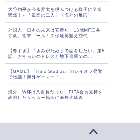
大谷翔平が今永昇太を睨みつける様子に全米
騒然！←「最高の二人」（海外の反応）
外国人「日本の未来は安泰だ」16歳MF三井
寺眞、衝撃ゴール！久保建英超え歴代...
【尊すぎ】『きみが死ぬまで恋をしたい』第5
話、おそろいのドレスと地下書庫での...
【GAME】「Halo Studios」のレイオフ発覚
で物議！海外ゲーマー「...
海外「W杯は八百長だった」FIFA会長支持を
表明したサッカー協会に海外大騒ぎ...
外国人「日本のアニメに出てくるネコｗｗ
ｗ」（海外の反応）
『ジャイアントお嬢様』ティザービジュアル
公開「これぞ究極のお嬢様ですわ」20...