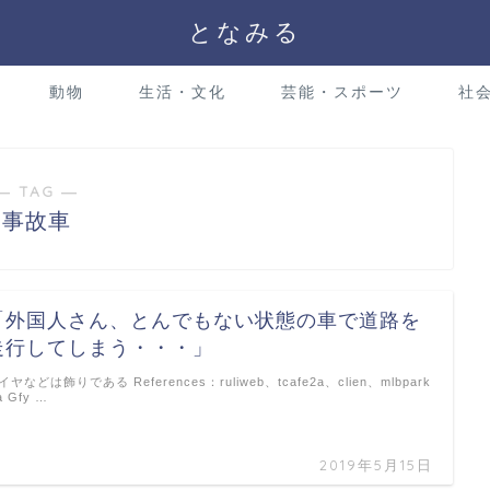
となみる
動物
生活・文化
芸能・スポーツ
社
― TAG ―
事故車
「外国人さん、とんでもない状態の車で道路を
走行してしまう・・・」
イヤなどは飾りである References：ruliweb、tcafe2a、clien、mlbpark
a Gfy …
2019年5月15日