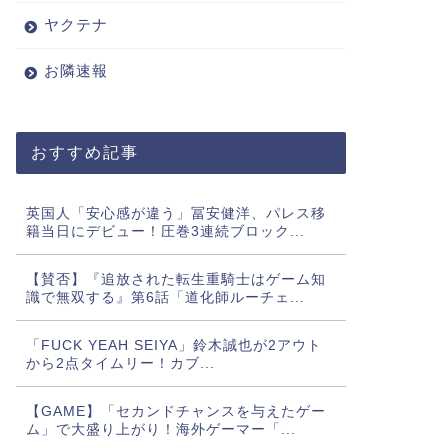
ヤクテナ
お隣速報
おすすめ記事
英国人「安心感が違う」冨安健洋、パレス移
籍当日にデビュー！圧巻3連続ブロック...
【賛否】『追放された転生重騎士はゲーム知
識で無双する』第6話「道化師ルーチェ...
「FUCK YEAH SEIYA」鈴木誠也が2アウト
から2点タイムリー！カブ...
【GAME】「セカンドチャンスを与えたゲー
ム」で大盛り上がり！海外ゲーマー「...