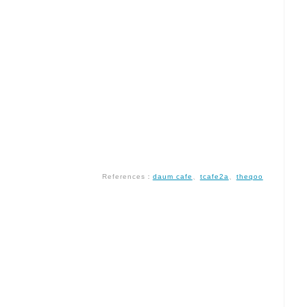
References：
daum cafe
、
tcafe2a
、
theqoo