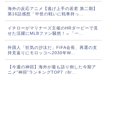
海外の反応アニメ【逃げ上手の若君 第二期】
第16話感想「中世の戦いに戦車持っ...
イチローがマリナーズ主催のHRダービーで見
せた活躍にMLBファン騒然！←「一...
外国人「狂気の沙汰だ」FIFA会長、再選の支
持見返りにモロッコへ2030年W...
【今週の神回】海外が最も語り倒した今期ア
ニメ“神回”ランキングTOP7（8/...
【海外の反応】“新タナスコ”のディアスが地
雷すぎる件「大谷と山本だけしかまと...
【衝撃】『クレバテスⅡ-魔獣の王と偽りの勇
者伝承-』第5話、巨大ハサミがアリ...