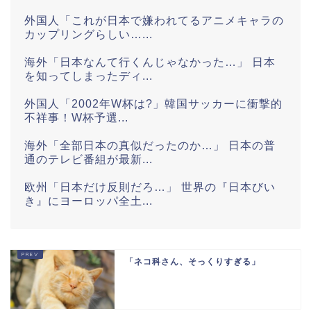
外国人「これが日本で嫌われてるアニメキャラの
カップリングらしい…...
海外「日本なんて行くんじゃなかった…」 日本
を知ってしまったディ...
外国人「2002年W杯は?」韓国サッカーに衝撃的
不祥事！W杯予選...
海外「全部日本の真似だったのか…」 日本の普
通のテレビ番組が最新...
欧州「日本だけ反則だろ…」 世界の『日本びい
き』にヨーロッパ全土...
海外「世界で日本を死守するぞ！」 日本の消防
署を訪れたちびっ子集...
「ネコ科さん、そっくりすぎる」
海外「日本がキラキラして見える…」 日本の街
頭インタビューに登場...