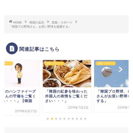
...
...
HOME
韓国の反応
芸能・スポーツ
「韓国プロ野球さん、お笑い野球を披露する」
...
関連記事はこちら
・スポーツ
芸能・スポーツ
芸能・スポーツ
Powered by livedoor 相互RSS
今日のハンファイーグ
「韓国の紅参を味わった
「韓国プロ野球、ロ
スさんの守備をご覧く
外国人の表情をご覧くだ
さんがお笑い野球を
さい・・・」【韓国
さい・・・」
する」
.
2019年7月2日
2019年5
2019年6月21日