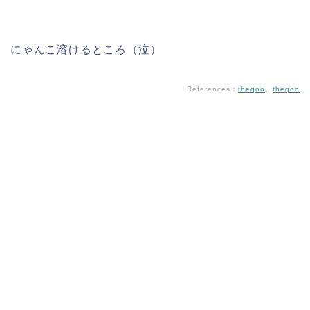
にゃんこ溶けるところ（泣）
References：
theqoo
、
theqoo