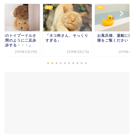
動物
動物
Powered by livedoor 相互RSS
日本のトイプードルさ
「ネコ科さん、そっくり
お風呂猫、湯船に浸
、人間のように二足歩
すぎる」
猫をご覧ください
で散歩する・・・」
2019年5月29日
2019年5月27日
2019年4