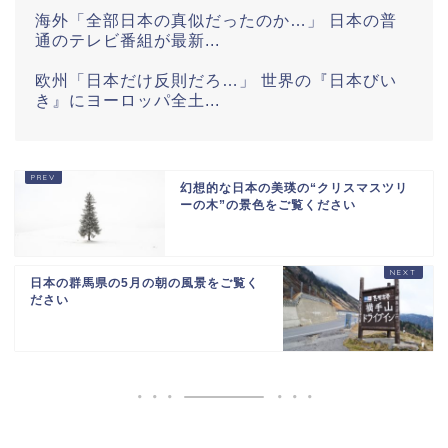
海外「全部日本の真似だったのか…」 日本の普
通のテレビ番組が最新...
欧州「日本だけ反則だろ…」 世界の『日本びい
き』にヨーロッパ全土...
海外「世界で日本を死守するぞ！」 日本の消防
署を訪れたちびっ子集...
幻想的な日本の美瑛の“クリスマスツリ
海外「日本がキラキラして見える…」 日本の街
ーの木”の景色をご覧ください
頭インタビューに登場...
765471651721971844
日本の群馬県の5月の朝の風景をご覧く
ださい
Powered by livedoor 相互RSS